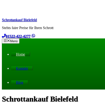
Zum
Inhalt
springen
Schrottankauf Bielefeld
Stehts faire Preise für Ihren Schrott
01522-422-4277
Menü
Home
Kontakt
Blog
Schrottankauf Bielefeld