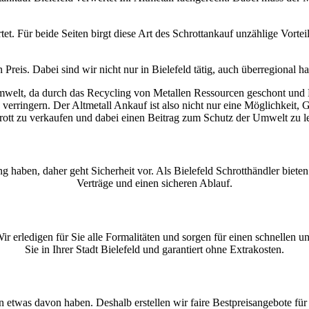
et. Für beide Seiten birgt diese Art des Schrottankauf unzählige Vorte
Preis. Dabei sind wir nicht nur in Bielefeld tätig, auch überregional h
elt, da durch das Recycling von Metallen Ressourcen geschont und En
ringern. Der Altmetall Ankauf ist also nicht nur eine Möglichkeit, G
rott zu verkaufen und dabei einen Beitrag zum Schutz der Umwelt zu le
g haben, daher geht Sicherheit vor. Als Bielefeld Schrotthändler biet
Verträge und einen sicheren Ablauf.
Wir erledigen für Sie alle Formalitäten und sorgen für einen schnellen 
Sie in Ihrer Stadt Bielefeld und garantiert ohne Extrakosten.
 etwas davon haben. Deshalb erstellen wir faire Bestpreisangebote für