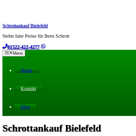
Zum
Inhalt
springen
Schrottankauf Bielefeld
Stehts faire Preise für Ihren Schrott
01522-422-4277
Menü
Home
Kontakt
Blog
Schrottankauf Bielefeld